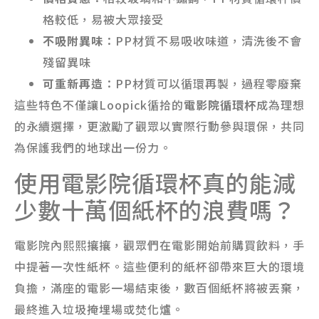
格較低，易被大眾接受
不吸附異味
：PP材質不易吸收味道，清洗後不會
殘留異味
可重新再造
：PP材質可以循環再製，過程零廢棄
這些特色不僅讓Loopick循拾的
電影院循環杯
成為理想
的永續選擇，更激勵了觀眾以實際行動參與環保，共同
為保護我們的地球出一份力。
使用電影院循環杯真的能減
少數十萬個紙杯的浪費嗎？
電影院內熙熙攘攘，觀眾們在電影開始前購買飲料，手
中提著一次性紙杯。這些便利的紙杯卻帶來巨大的環境
負擔，滿座的電影一場結束後，數百個紙杯將被丟棄，
最終進入垃圾掩埋場或焚化爐。