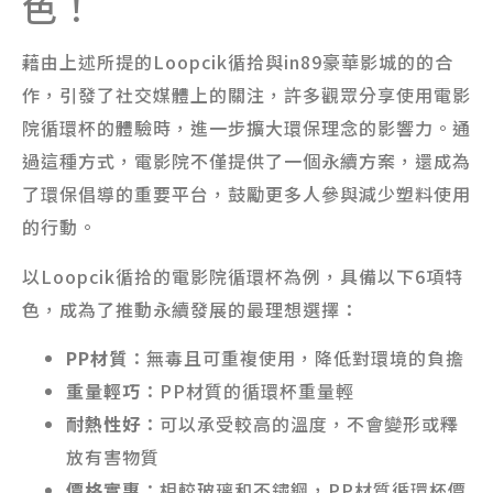
色！
藉由上述所提的Loopcik循拾與in89豪華影城的的合
作，引發了社交媒體上的關注，許多觀眾分享使用電影
院循環杯的體驗時，進一步擴大環保理念的影響力。通
過這種方式，電影院不僅提供了一個永續方案，還成為
了環保倡導的重要平台，鼓勵更多人參與減少塑料使用
的行動。
以Loopcik循拾的電影院循環杯為例，具備以下6項特
色，成為了推動永續發展的最理想選擇：
PP
材質
：無毒且可重複使用，降低對環境的負擔
重量輕巧
：PP材質的循環杯重量輕
耐熱性好
：可以承受較高的溫度，不會變形或釋
放有害物質
價格實惠
：相較玻璃和不鏽鋼，PP材質循環杯價