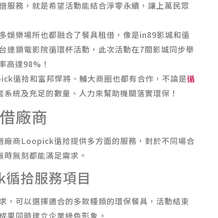
借服務，就是希望活動能結合淨零永續，讓上萬民眾
多娛樂場所也都融合了餐具租借，像是in89影城和循
出全台連鎖電影院循環杯活動，此次活動在7間影城同步舉
率高達98%！
opick循拾和富邦悍將、輔大商圈也都有合作，不論是
循
套系統及充足的數量、人力來幫助機關落實環保！
借廠商
廠商Loopick循拾提供多方面的服務，對於不同場合
無時無刻都能滿足需求。
ck循拾服務項目
求，可以選擇適合的多款種類的環保餐具，活動結束
成果同時建立企業綠色形象。