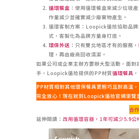
循環餐盒
：使用循環餐盒來減少垃圾產
作量減少並確實減少廢棄物產生。
循環客制方案：Loopick循拾協助
式，客製化為品牌方量身打造。
環保外送
：只有雙北地區才有的服務，
理，再由廠商回收清潔。
如果公司或企業主辦方要辦大型活動，面對
手，Loopick循拾提供的PP材質
循環餐具
，
PP材質相對其他環保餐具更輕巧且耐高溫
完全放心！現在就到Loopick循拾官網瀏
合
延伸閱讀：
改用循環容器，1年可減少5.9