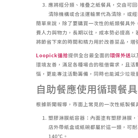
應將經分類、堆疊之紙餐具，交由可回
清除機構或合法運輸業代為清除，或經
簡單來說，除了要購買一次性的紙類餐具外
費人力與物力，長期以往，成本勢必提高，
將節省下來的時間和精力用於改善菜品，增
Loopick循拾
提供全台最全面的
環保外送
以
環境友善，滿足各種場合的租借需求，且活
惱，更能專注活動籌備，同時也能減少垃圾
自助餐應使用循環餐具
根據新聞報導，市面上常見的一次性紙製餐
塑膠淋膜紙容器：內面塗有塑膠淋膜，
店外帶紙盒或紙碗都屬於這一類，可耐高
140℃。