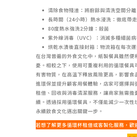
清除食物殘渣：將廚餘與清洗空間分離
長時間（24小時）熱水浸洗：徹底帶
80度熱水強洗2分鐘：殺菌
紫外線消毒（UVC）：消滅多種細菌病
烘乾水漬後直接封箱：物流箱在每次運
在台灣普遍的外食文化中，紙製餐具雖然便
憂。相較之下，使用可重複利用的循環餐具
有害物質，在高溫下釋放風險更高，影響食
進環保並提升顧客用餐體驗，店家可選擇與
租借、回收與消毒清潔服務，讓商家無需擔
續。透過採用循環餐具，不僅能減少一次性
永續飲食文化邁出關鍵一步。
若想了解更多循環杯租借或客製化服務，歡