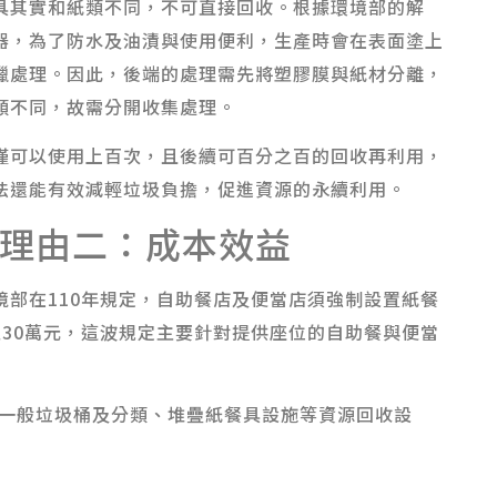
具其實和紙類不同，不可直接回收。根據環境部的解
器，為了防水及油漬與使用便利，生產時會在表面塗上
或以浸臘處理。因此，後端的處理需先將塑膠膜與紙材分離，
類不同，故需分開收集處理。
僅可以使用上百次，且後續可百分之百的回收再利用，
法還能有效減輕垃圾負擔，促進資源的永續利用。
理由二：成本效益
部在110年規定，自助餐店及便當店須強制設置紙餐
30萬元，這波規定主要針對提供座位的自助餐與便當
一般垃圾桶及分類、堆疊紙餐具設施等資源回收設