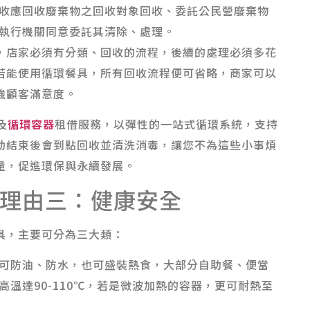
收應回收廢棄物之回收對象回收、委託公民營廢棄物
執行機關同意委託其清除、處理。
，店家必須有分類、回收的流程，後續的處理必須多花
若能使用循環餐具，所有回收流程便可省略，商家可以
強顧客滿意度。
及
循環容器
租借服務，以彈性的一站式循環系統，支持
動結束後會到點回收並清洗消毒，讓您不為這些小事煩
量，促進環保與永續發展。
理由三：健康安全
具，主要可分為三大類：
可防油、防水，也可盛裝熱食，大部分自助餐、便當
溫達90-110℃，若是微波加熱的容器，更可耐熱至