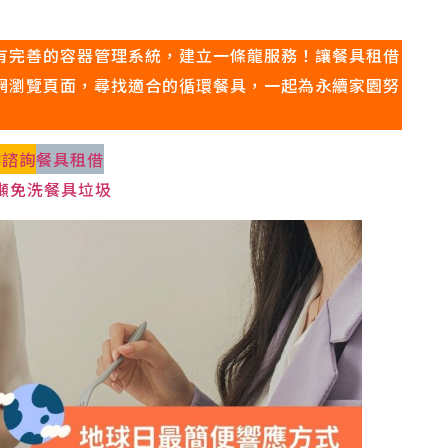
、也有完善的容器管理系統，建立一條龍服務！讓餐具租借
拾官網瀏覽頁面，尋找適合的循環餐具，一起為永續家園努
作諮詢
餐具租借
公噸免洗餐具垃圾