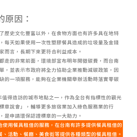
的原因：
了歷史文化豐富以外，在食物方面也有許多具在地特
，每天如果使用一次性塑膠餐具造成的垃圾量及金錢
家而言，長期下來更符合利益成本。
都走的非常前面，環境部宣布明年開徵碳費，而台南
單，並表示市政府將全力協助企業推動減碳政策，因
缺的一項服務，能夠在企業機關舉辦活動時落實零碳
4年值得造訪的城市地點之一，作為全台有指標性的觀光
標章說會」，輔導更多旅宿業加入綠色服務業的行
，是申請環保認證標章的一大助力。
始使用餐具租借的服務，在台南有許多提供餐具租借的
業聚餐、活動、餐廳、美食街等提供各種類型的餐具租借。