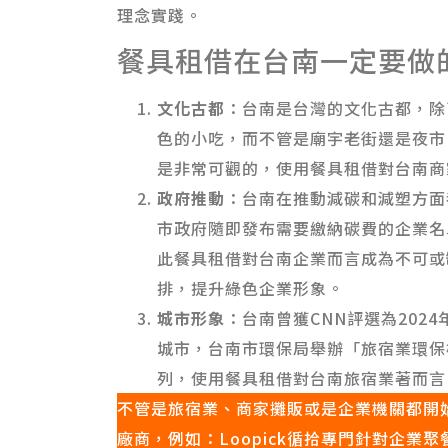
理念實踐。
餐具租借在台南一定要做
文化古都
：台南是台灣的文化古都，除
色的小吃，而不管是廟宇老街還是夜市
是非常可觀的，使用餐具租借對台南商
政府推動
：台南在推動減碳和減塑方面
市政府隨即發布需要繳納碳費的企業名
此餐具租借對台南企業而言成為不可或
排，提升綠色企業形象。
城市形象
：台南曾獲CNN評選為202
城市，台南市環保局舉辦「旅宿業環保
列，使用餐具租借對台南旅宿業著而言
不管是旅宿業、商家攤販或是企業機關都開
廠商，例如：Loopick循拾專門針對企