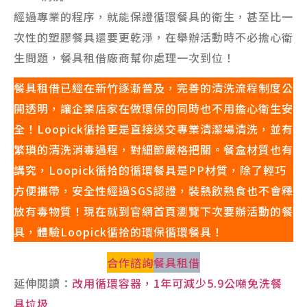
經過專業的程序，就能保證循環餐具的衛生，甚至比一
次性的塑膠餐具還要更乾淨，在舉辦活動時不必擔心衛
生問題，餐具租借廠商幫你處理一次到位！
餐具租借已經在新竹逐漸普及，完善的清洗流程制度公
開透明，讓企業店家在做環保的同時也不用擔心衛生安
全！Loopick循拾更是直接送交專業清潔場清洗，並有
繁瑣的清洗消毒過程，對細節嚴格把關。餐盒材質也有
講究，Loopick循拾的循環餐具是PP材質，除了輕巧
方便攜帶，安全性經過SGS認證，裝熱飲熱食也不會釋
放有毒物質！現在就到官網首頁瀏覽下次要辦活動的餐
具，體驗Loopick循拾的環保循環餐具！
合作諮詢
餐具租借
延伸閱讀：
改用循環容器，1年可減少5.9公噸免洗餐
具垃圾