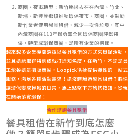
商圈、夜市轉型
：新竹縣過去在在內灣、竹北、
新埔、新豐等鄉鎮推動環保夜市、商圈，並鼓勵
新竹業者使用餐具租借，減少一次性垃圾，其中
內灣商圈在110年還勇奪全國環保商圈評鑑特
優，轉型成環保商圈，是所有企業的榜樣。
越來越多企業機關選擇以餐具租借的方式來舉辦活動，
並且還能取得特別成就打造知名度，在新竹，不論是員
工聚餐還是攤販商圈，Loopick循拾提供彈性的一站式
服務，滿足各種活動需求！還沒體驗過餐具租借？趕快
讓環保變成輕鬆的日常，馬上點擊下方諮詢按鈕，從現
在開始落實環保！
合作諮詢
餐具租借
餐具租借在新竹到底怎麼
做？簡單5步驟成為ESG小