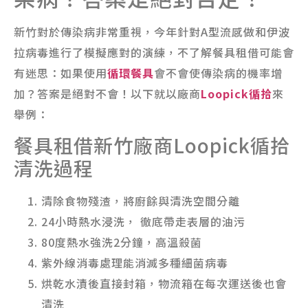
新竹對於傳染病非常重視，今年針對A型流感做和伊波
拉病毒進行了模擬應對的演練，不了解餐具租借可能會
有迷思：如果使用
循環餐具
會不會使傳染病的機率增
加？答案是絕對不會！以下就以廠商
Loopick循拾
來
舉例：
餐具租借新竹廠商Loopick循拾
清洗過程
清除食物殘渣，將廚餘與清洗空間分離
24小時熱水浸洗， 徹底帶走表層的油污
80度熱水強洗2分鐘，高溫殺菌
紫外線消毒處理能消滅多種細菌病毒
烘乾水漬後直接封箱，物流箱在每次運送後也會
清洗