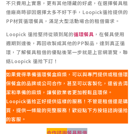
不只費用上實惠，更有其他隱藏的好處，在選擇餐具租
借廠商時卻因選擇太多不好下手，Loopick循拾提供的
PP材質循環餐具，滿足大型活動場合的租借需求。
Loopick 循拾堅持從頭到尾的
循環餐具
，在餐具使用
週期到達後，再回收製成其他的PP製品，達到真正循
環，了解餐具租借的優點後第一步就是上官網瀏覽，聯
絡Loopick 循拾下訂！
如果覺得準備循環餐盒麻煩，可以與專門提供或租借環
保餐盒的品牌或公司合作，甚至可以客製化，還省去清
潔和準備的麻煩，讓餐飲業者更加輕鬆且環保。
Loopick循拾正好提供這樣的服務！不管是租借還是購
買，提供一條龍的完整服務！歡迎點下方按鈕諮詢循拾
的客服。
合作諮詢
餐具租借