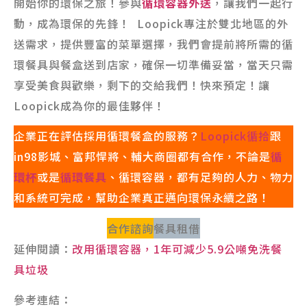
開始你的環保之旅！參與
循環容器外送
，讓我們一起行
動，成為環保的先鋒！ Loopick專注於雙北地區的外
送需求，提供豐富的菜單選擇，我們會提前將所需的循
環餐具與餐盒送到店家，確保一切準備妥當，當天只需
享受美食與歡樂，剩下的交給我們！快來預定！讓
Loopick成為你的最佳夥伴！
企業正在評估採用循環餐盒的服務？
Loopick循拾
跟
in98影城、富邦悍將、輔大商圈都有合作，不論是
循
環杯
或是
循環餐具
、循環容器，都有足夠的人力、物力
和系統可完成，幫助企業真正邁向環保永續之路！
合作諮詢
餐具租借
延伸閱讀：
改用循環容器，1年可減少5.9公噸免洗餐
具垃圾
參考連結：