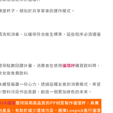
歸還杯子，類似於共享單車的運作模式。
清洗和消毒，以確保符合衛生標準，這些程序必須遵循
環保點數回饋計畫，消費者在使用
循環杯
購買飲料時，
來兌換免費飲料.
永續發展盡一份心力，透過這種友善的消費模式，希望
少塑料污染作出貢獻，創造一個更加綠色的未來。
pick循拾
堅持採用高品質的PP材質製作循環杯，具備
產品，有助於減少環境污染。選擇Loopick進行循環