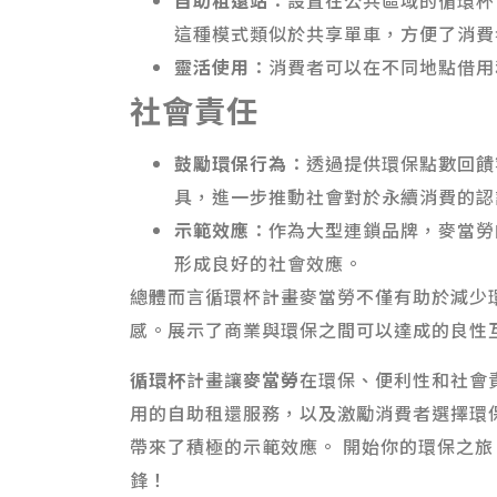
自助租還站
：設置在公共區域的循環杯
這種模式類似於共享單車，方便了消費
靈活使用
：消費者可以在不同地點借用
社會責任
鼓勵環保行為
：透過提供環保點數回饋
具，進一步推動社會對於永續消費的認
示範效應
：作為大型連鎖品牌，麥當勞
形成良好的社會效應。
總體而言循環杯計畫麥當勞不僅有助於減少
感。展示了商業與環保之間可以達成的良性
循環杯
計畫讓
麥當勞
在環保、便利性和社會
用的自助租還服務，以及激勵消費者選擇環
帶來了積極的示範效應。 開始你的環保之
鋒！